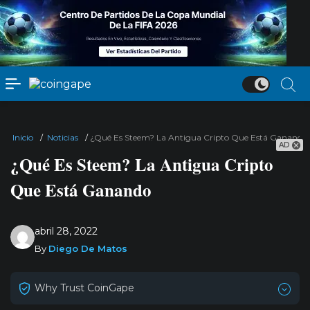
Inicio
/
Noticias
/
¿Qué Es Steem? La Antigua Cripto Que Está Ganando
AD
¿Qué Es Steem? La Antigua Cripto
Que Está Ganando
abril 28, 2022
By
Diego De Matos
Why Trust CoinGape