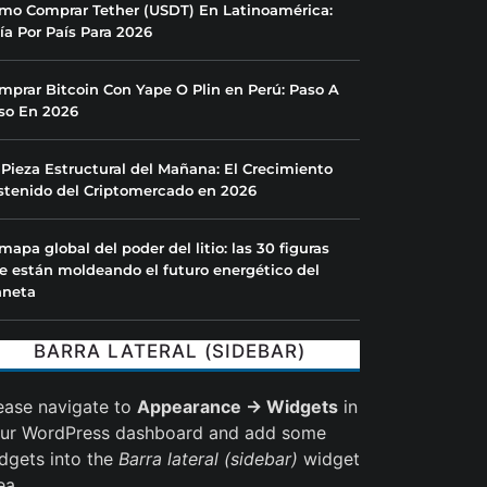
mo Comprar Tether (USDT) En Latinoamérica:
ía Por País Para 2026
mprar Bitcoin Con Yape O Plin en Perú: Paso A
so En 2026
 Pieza Estructural del Mañana: El Crecimiento
stenido del Criptomercado en 2026
 mapa global del poder del litio: las 30 figuras
e están moldeando el futuro energético del
aneta
BARRA LATERAL (SIDEBAR)
ease navigate to
Appearance → Widgets
in
ur WordPress dashboard and add some
dgets into the
Barra lateral (sidebar)
widget
ea.