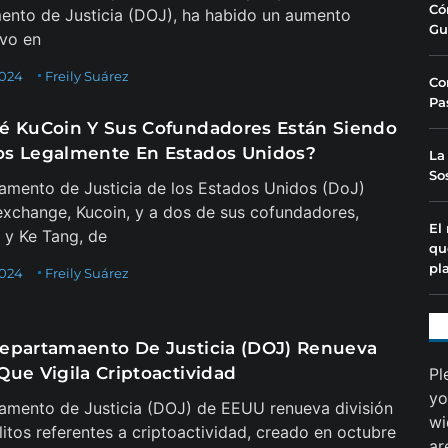
Có
nto de Justicia (DOJ), ha habido un aumento
Gu
ivo en
2024
Freily Suárez
Co
Pa
é KuCoin Y Sus Cofundadores Están Siendo
s Legalmente En Estados Unidos?
La
So
amento de Justicia de los Estados Unidos (DoJ)
exchange, Kucoin, y a dos de sus cofundadores,
El
 y Ke Tang, de
qu
pl
2024
Freily Suárez
epartamaento De Justicia (DOJ) Renueva
Que Vigila Criptoactividad
Pl
yo
amento de Justicia (DOJ) de EEUU renueva división
wi
litos referentes a criptoactividad, creado en octubre
ar