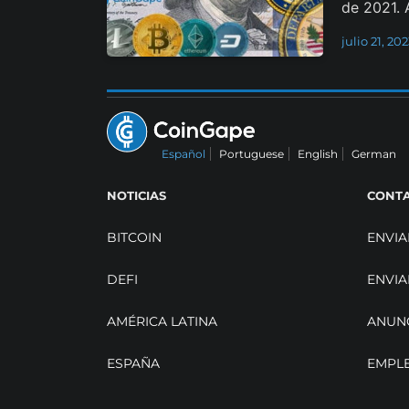
de 2021. A
julio 21, 20
Español
Portuguese
English
German
NOTICIAS
CONT
BITCOIN
ENVIA
DEFI
ENVIA
AMÉRICA LATINA
ANUN
ESPAÑA
EMPL