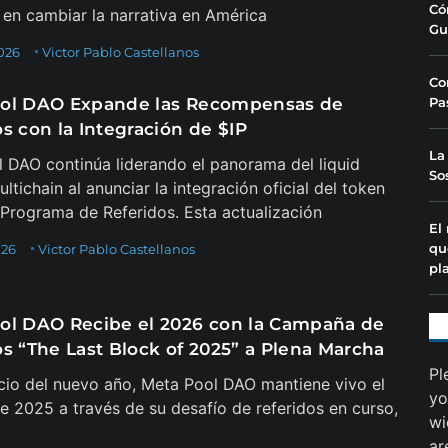
Có
en cambiar la narrativa en América
Gu
026
Victor Pablo Castellanos
Co
ol DAO Expande las Recompensas de
Pa
s con la Integración de $IP
La
 DAO continúa liderando el panorama del liquid
So
ltichain al anunciar la integración oficial del token
 Programa de Referidos. Esta actualización
El
qu
026
Victor Pablo Castellanos
pl
ol DAO Recibe el 2026 con la Campaña de
os “The Last Block of 2025” a Plena Marcha
Pl
icio del nuevo año, Meta Pool DAO mantiene vivo el
yo
e 2025 a través de su desafío de referidos en curso,
wi
ar