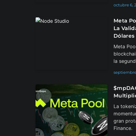
octubre 6, 
Meta Po
La Vali
Dólares
Meta Pool
blockchai
la segund
septiembre
$mpDAO 
Multipl
La tokeni
momentum
gran prot
Finance.