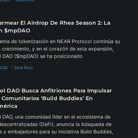
rmear El Airdrop De Rhea Season 2: La
on $mpDAO
tema de tokenización en NEAR Protocol continúa su
 crecimiento, y en el corazón de esta expansión,
l DAO ($mpDAO) se ha posicionado
2025
Zeta Ruiz
ol DAO Busca Anfitriones Para Impulsar
 Comunitarios ‘Build Buddies’ En
mérica
 DAO, una comunidad líder en el ecosistema de
descentralizadas (DeFi), anuncia la búsqueda de
es y embajadores para su iniciativa Build Buddies,