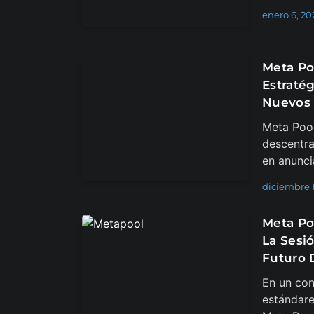
enero 6, 20
Meta Po
Estraté
Nuevos 
Meta Pool
descentra
en anuncia
diciembre 1
Meta Po
La Sesi
Futuro 
En un con
estándare