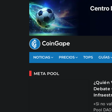
NOTICIAS
PRECIOS
TOPS
GUÍAS
META POOL
¿Quién 
Debate 
Infraes
«Si no va
Pool DAO 