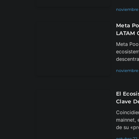
noviembre 
Meta Po
LATAM C
Meta Pool
ecosiste
descentra
noviembre 
El Ecos
Clave D
Coincidie
mainnet, 
de su «pr
octubre 22,