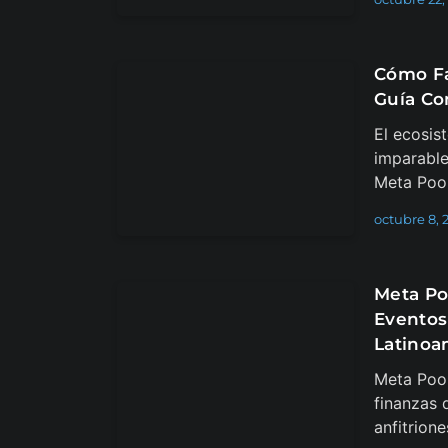
Cómo Fa
Guía C
El ecosis
imparable
Meta Poo
octubre 8, 
Meta Po
Eventos
Latinoa
Meta Pool
finanzas 
anfitrion