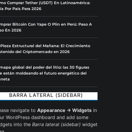
mo Comprar Tether (USDT) En Latinoamérica:
ía Por País Para 2026
mprar Bitcoin Con Yape O Plin en Perú: Paso A
so En 2026
 Pieza Estructural del Mañana: El Crecimiento
stenido del Criptomercado en 2026
 mapa global del poder del litio: las 30 figuras
e están moldeando el futuro energético del
aneta
BARRA LATERAL (SIDEBAR)
ease navigate to
Appearance → Widgets
in
ur WordPress dashboard and add some
dgets into the
Barra lateral (sidebar)
widget
ea.