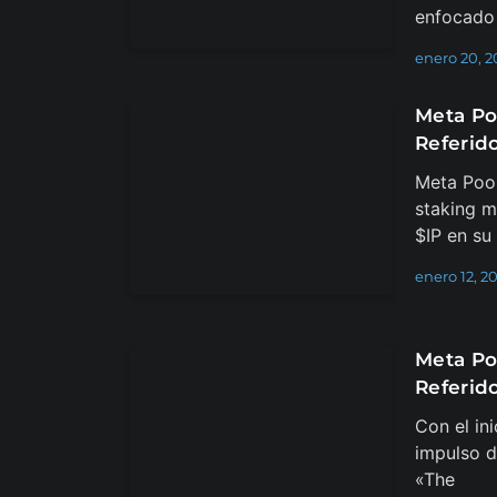
enfocado 
enero 20, 2
Meta Po
Referido
Meta Pool
staking mu
$IP en su
enero 12, 2
Meta Po
Referid
Con el in
impulso d
«The