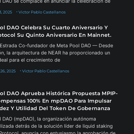
 DAO se complace en anunciar la celebración de
, 2025
Victor Pablo Castellanos
ol DAO Celebra Su Cuarto Aniversario Y
otocol Su Quinto Aniversario En Mainnet.
n Estrada Co-fundador de Meta Pool DAO — Desde
ón, la arquitectura de NEAR ha proporcionado un
deal para el crecimiento de
26, 2025
Victor Pablo Castellanos
ol DAO Aprueba Histórica Propuesta MPIP-
ompensas 100% En mpDAO Para Impulsar
idez Y Utilidad Del Token De Gobernanza
l DAO (mpDAO), la organización autónoma
izada detrás de la solución líder de liquid staking
rotocol, anuncia con entusiasmo la aprobación de