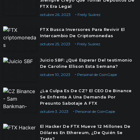
Siempre Creyó Que Tomar Depósitos De
FTX Era Legal
octubre 26, 2023
Freily Suárez
FTX Busca Inversores Para Revivir El
Intercambio De Criptomonedas
octubre 25, 2023
Freily Suárez
Juicio SBF: ¿Qué Esperar Del testimonio
De Caroline Ellison Esta Semana?
octubre 10, 2023
Personal de CoinGape
¿La Culpa Es De CZ? El CEO De Binance
Se Enfrenta A Una Demanda Por
Presunto Sabotaje A FTX
octubre 3, 2023
Personal de CoinGape
El Hacker De FTX Mueve 12 Millones De
Dólares En Ethereum, ¿De Quién Se
Trata?